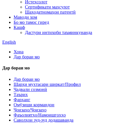
Истеҳсолот
Сертификати маҳсулот
Шаҳодатномаҳои патентӣ
Маводи хом
Бо мо тамос гиред
Кашф
Дастури интихоби таъминкунанда
English
Хона
Дар бораи мо
Дар бораи мо
Дар бораи мо
Шарҳи мухтасари ширкат/Профил
Ҷадвали созмонӣ
Таърих
Фарҳанг
Омӯзиши кормандон
Ҷоизаҳо/Ҷоизаҳо
Фаъолиятҳо/Намоишгоҳҳо
Саволҳои зуд-зуд додашаванда