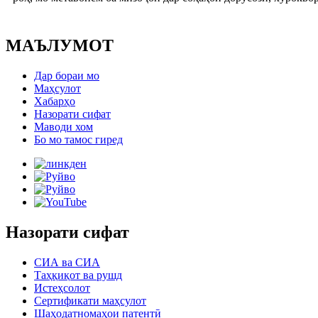
МАЪЛУМОТ
Дар бораи мо
Маҳсулот
Хабарҳо
Назорати сифат
Маводи хом
Бо мо тамос гиред
Назорати сифат
СИА ва СИА
Таҳқиқот ва рушд
Истеҳсолот
Сертификати маҳсулот
Шаҳодатномаҳои патентӣ