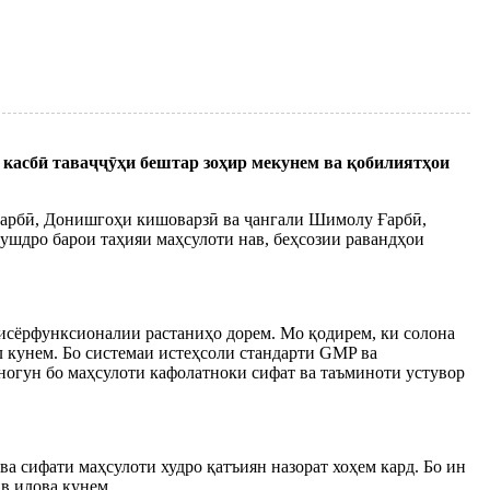
и касбӣ таваҷҷӯҳи бештар зоҳир мекунем ва қобилиятҳои
 Ғарбӣ, Донишгоҳи кишоварзӣ ва ҷангали Шимолу Ғарбӣ,
ушдро барои таҳияи маҳсулоти нав, беҳсозии равандҳои
бисёрфунксионалии растаниҳо дорем. Мо қодирем, ки солона
 кунем. Бо системаи истеҳсоли стандарти GMP ва
ногун бо маҳсулоти кафолатноки сифат ва таъминоти устувор
ва сифати маҳсулоти худро қатъиян назорат хоҳем кард. Бо ин
ав илова кунем.