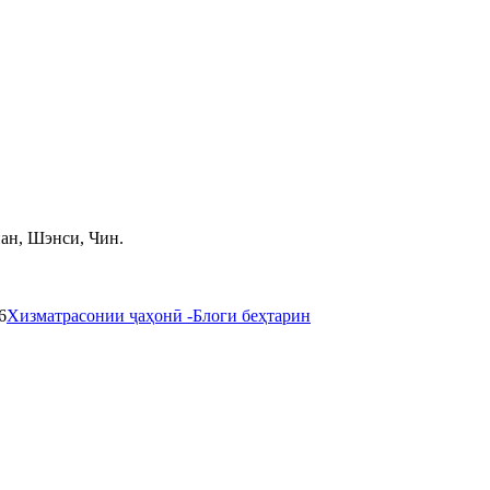
иан, Шэнси, Чин.
6
Хизматрасонии ҷаҳонӣ -
Блоги беҳтарин