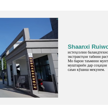
Shaanxi Ruiwo
истеҳсолии баландтехнол
экстрактҳои табиии рас
Мо барои таъмини мунт
муштариён дар соҳаҳои 
саъю кӯшиш мекунем.