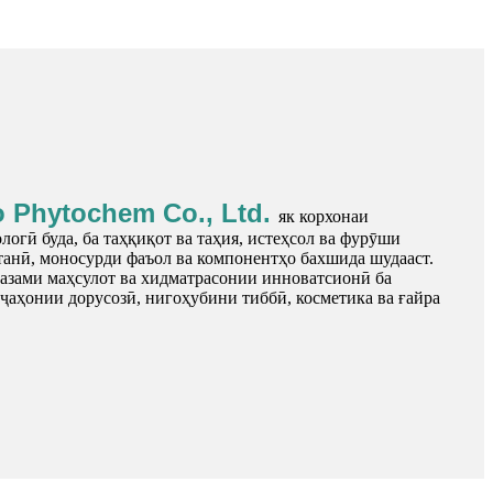
 Phytochem Co., Ltd.
як корхонаи
огӣ буда, ба таҳқиқот ва таҳия, истеҳсол ва фурӯши
танӣ, моносурди фаъол ва компонентҳо бахшида шудааст.
азами маҳсулот ва хидматрасонии инноватсионӣ ба
ҷаҳонии дорусозӣ, нигоҳубини тиббӣ, косметика ва ғайра