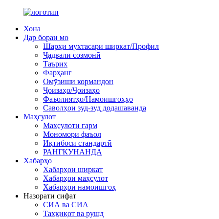
Хона
Дар бораи мо
Шарҳи мухтасари ширкат/Профил
Ҷадвали созмонӣ
Таърих
Фарҳанг
Омӯзиши кормандон
Ҷоизаҳо/Ҷоизаҳо
Фаъолиятҳо/Намоишгоҳҳо
Саволҳои зуд-зуд додашаванда
Маҳсулот
Маҳсулоти гарм
Мономори фаъол
Иқтибоси стандартӣ
РАНГКУНАНДА
Хабарҳо
Хабарҳои ширкат
Хабарҳои маҳсулот
Хабарҳои намоишгоҳ
Назорати сифат
СИА ва СИА
Таҳқиқот ва рушд