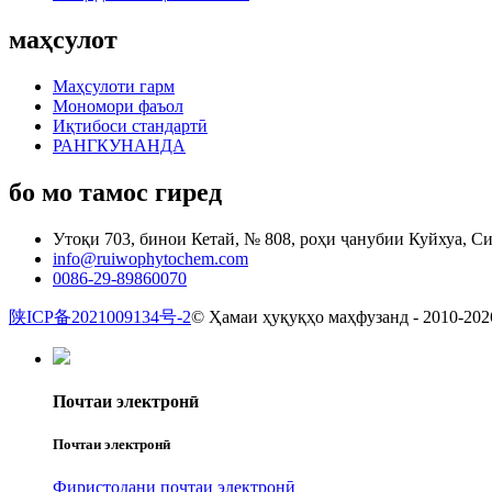
маҳсулот
Маҳсулоти гарм
Мономори фаъол
Иқтибоси стандартӣ
РАНГКУНАНДА
бо мо тамос гиред
Утоқи 703, бинои Кетай, № 808, роҳи ҷанубии Куйхуа, С
info@ruiwophytochem.com
0086-29-89860070
陕ICP备2021009134号-2
© Ҳамаи ҳуқуқҳо маҳфузанд - 2010-202
Почтаи электронӣ
Почтаи электронӣ
Фиристодани почтаи электронӣ