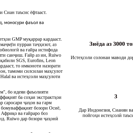
и Сиан таъсис ёфтааст.
д
, моносури фаъол ва
ртҳои GMP муқаррар кардааст.
Зиёда аз 3000 т
маҷмӯи пурраи таҷҳизот, аз
обиологӣ ва ғайра истифода
яти санҷиш. Ғайр аз ин, Ruiwo
Истеҳсоли солонаи маводи д
абили SGS, Eurofins, Leon
ардааст, то имконоти назорати
мон, тамоми силсилаи маҳсулот
Halal ва истеҳсоли маҳсулоти
м", бо идеяи фаъолияти
3
ффақият ба соҳаи экстрактҳои
р саросари ҷаҳон ва гарм
o бомуваффақият бозори Осиё,
Дар Индонезия, Сианян ва
Африқо ва ғайраро боз
пойгоҳи истеҳсолӣ таъс
нд. Ruiwo дар бозори ҷаҳонӣ