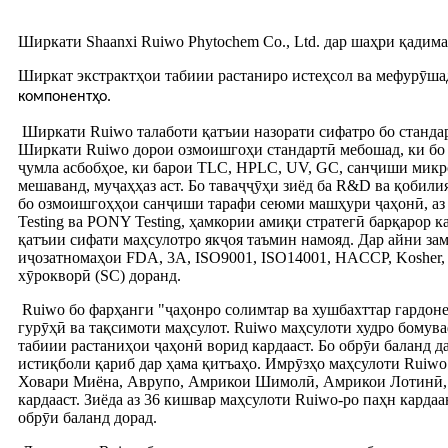
Ширкати Shaanxi Ruiwo Phytochem Co., Ltd. дар шаҳри қадима
Ширкат экстрактҳои табиии растаниро истеҳсол ва мефурӯша
компонентҳо.
Ширкати Ruiwo талаботи қатъии назорати сифатро бо станда
Ширкати Ruiwo дорои озмоишгоҳи стандартӣ мебошад, ки бо 
ҷумла асбобҳое, ки барои TLC, HPLC, UV, GC, санҷиши микр
мешаванд, муҷаҳҳаз аст. Бо таваҷҷӯҳи зиёд ба R&D ва қобили
бо озмоишгоҳҳои санҷиши тарафи сеюми машҳури ҷаҳонӣ, аз қ
Testing ва PONY Testing, ҳамкории амиқи стратегӣ барқарор к
қатъии сифати маҳсулотро якҷоя таъмин намояд. Дар айни за
иҷозатномаҳои FDA, 3A, ISO9001, ISO14001, HACCP, Kosher, 
хӯрокворӣ (SC) доранд.
Ruiwo бо фарҳанги "ҷаҳонро солимтар ва хушбахттар гардоне
гурӯҳӣ ва тақсимоти маҳсулот. Ruiwo маҳсулоти худро бомува
табиии растаниҳои ҷаҳонӣ ворид кардааст. Бо обрӯи баланд да
истиқболи қариб дар ҳама қитъаҳо. Имрӯзҳо маҳсулоти Ruiw
Ховари Миёна, Аврупо, Амрикои Шимолӣ, Амрикои Лотинӣ, 
кардааст. Зиёда аз 36 кишвар маҳсулоти Ruiwo-ро паҳн кардаа
обрӯи баланд дорад.