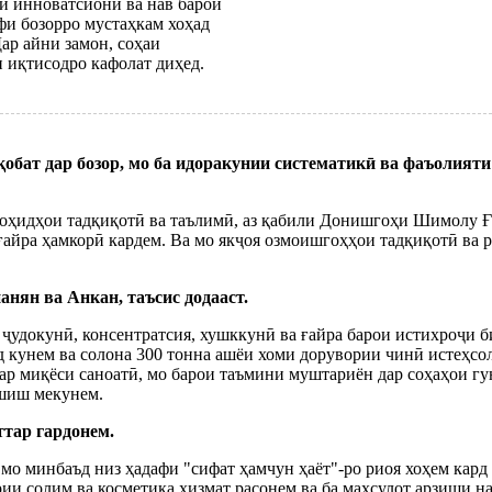
ти инноватсионӣ ва нав барои
фи бозорро мустаҳкам хоҳад
Дар айни замон, соҳаи
и иқтисодро кафолат диҳед.
қобат дар бозор, мо ба идоракунии систематикӣ ва фаъолият
 воҳидҳои тадқиқотӣ ва таълимӣ, аз қабили Донишгоҳи Шимолу
йра ҳамкорӣ кардем. Ва мо якҷоя озмоишгоҳҳои тадқиқотӣ ва р
нян ва Анкан, таъсис додааст.
 ҷудокунӣ, консентратсия, хушккунӣ ва ғайра барои истихроҷи 
 кунем ва солона 300 тонна ашёи хоми дорувории чинӣ истеҳсол
р миқёси саноатӣ, мо барои таъмини муштариён дар соҳаҳои гу
ӯшиш мекунем.
ттар гардонем.
мо минбаъд низ ҳадафи "сифат ҳамчун ҳаёт"-ро риоя хоҳем кард 
рии солим ва косметика хизмат расонем ва ба маҳсулот арзиши н