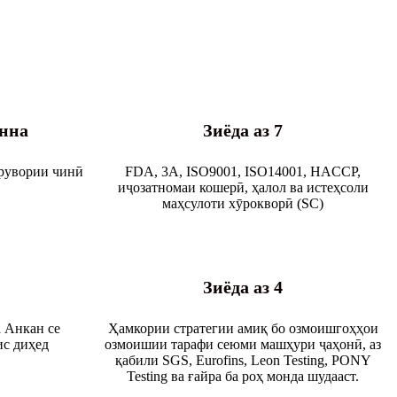
онна
Зиёда аз 7
орувории чинӣ
FDA, 3A, ISO9001, ISO14001, HACCP,
иҷозатномаи кошерӣ, ҳалол ва истеҳсоли
маҳсулоти хӯрокворӣ (SC)
Зиёда аз 4
 Анкан се
Ҳамкории стратегии амиқ бо озмоишгоҳҳои
ис диҳед
озмоишии тарафи сеюми машҳури ҷаҳонӣ, аз
қабили SGS, Eurofins, Leon Testing, PONY
Testing ва ғайра ба роҳ монда шудааст.