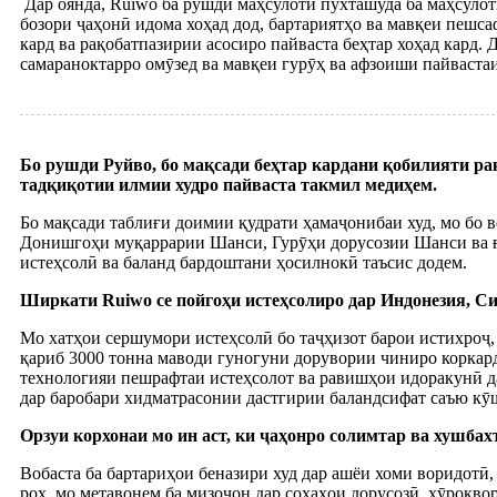
Дар оянда, Ruiwo ба рушди маҳсулоти пухташуда ба маҳсуло
бозори ҷаҳонӣ идома хоҳад дод, бартариятҳо ва мавқеи пешса
кард ва рақобатпазирии асосиро пайваста беҳтар хоҳад кард. 
самараноктарро омӯзед ва мавқеи гурӯҳ ва афзоиши пайваста
Бо рушди Руйво, бо мақсади беҳтар кардани қобилияти ра
тадқиқотии илмии худро пайваста такмил медиҳем.
Бо мақсади таблиғи доимии қудрати ҳамаҷонибаи худ, мо бо
Донишгоҳи муқаррарии Шанси, Гурӯҳи дорусозии Шанси ва ға
истеҳсолӣ ва баланд бардоштани ҳосилнокӣ таъсис додем.
Ширкати Ruiwo се пойгоҳи истеҳсолиро дар Индонезия, Сиа
Мо хатҳои сершумори истеҳсолӣ бо таҷҳизот барои истихроҷ,
қариб 3000 тонна маводи гуногуни дорувории чиниро коркард
технологияи пешрафтаи истеҳсолот ва равишҳои идоракунӣ да
дар баробари хидматрасонии дастгирии баландсифат саъю к
Орзуи корхонаи мо ин аст, ки ҷаҳонро солимтар ва хушбах
Вобаста ба бартариҳои беназири худ дар ашёи хоми воридотӣ, 
роҳ, мо метавонем ба мизоҷон дар соҳаҳои дорусозӣ, хӯрокво