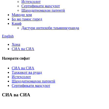
Истеҳсолот
Сертификати маҳсулот
Шаҳодатномаҳои патентӣ
Маводи хом
Бо мо тамос гиред
Кашф
Дастури интихоби таъминкунанда
English
Хона
СИА ва СИА
Назорати сифат
СИА ва СИА
Таҳқиқот ва рушд
Истеҳсолот
Шаҳодатномаҳои патентӣ
Сертификати маҳсулот
СИА ва СИА