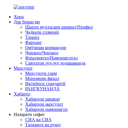
Хона
Дар бораи мо
Шарҳи мухтасари ширкат/Профил
Ҷадвали созмонӣ
Таърих
Фарҳанг
Омӯзиши кормандон
Ҷоизаҳо/Ҷоизаҳо
Фаъолиятҳо/Намоишгоҳҳо
Саволҳои зуд-зуд додашаванда
Маҳсулот
Маҳсулоти гарм
Мономори фаъол
Иқтибоси стандартӣ
РАНГКУНАНДА
Хабарҳо
Хабарҳои ширкат
Хабарҳои маҳсулот
Хабарҳои намоишгоҳ
Назорати сифат
СИА ва СИА
Таҳқиқот ва рушд