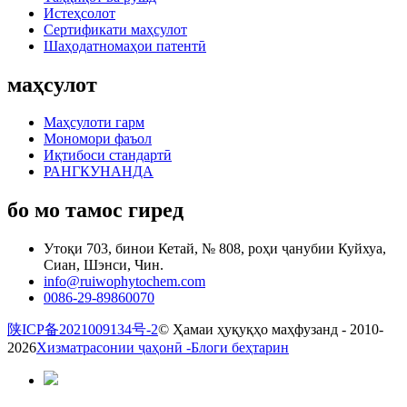
Истеҳсолот
Сертификати маҳсулот
Шаҳодатномаҳои патентӣ
маҳсулот
Маҳсулоти гарм
Мономори фаъол
Иқтибоси стандартӣ
РАНГКУНАНДА
бо мо тамос гиред
Утоқи 703, бинои Кетай, № 808, роҳи ҷанубии Куйхуа,
Сиан, Шэнси, Чин.
info@ruiwophytochem.com
0086-29-89860070
陕ICP备2021009134号-2
© Ҳамаи ҳуқуқҳо маҳфузанд - 2010-
2026
Хизматрасонии ҷаҳонӣ -
Блоги беҳтарин