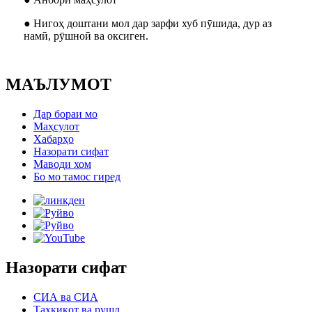
● Нигоҳ доштани мол дар зарфи хуб пӯшида, дур аз
намӣ, рӯшноӣ ва оксиген.
МАЪЛУМОТ
Дар бораи мо
Маҳсулот
Хабарҳо
Назорати сифат
Маводи хом
Бо мо тамос гиред
Назорати сифат
СИА ва СИА
Таҳқиқот ва рушд