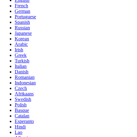
English
French
German
Portuguese
Spanish
Russian
Japanese
Korean
Arabic
Irish
Greek
Turkish
Italian
Danish
Romanian
Indonesian
Czech
Afrikaans
Swedish
Polish
Basque
Catalan
Esperanto
Hindi
Lao