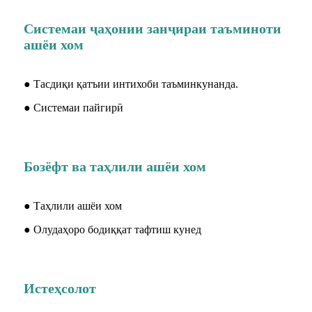
Системаи ҷаҳонии занҷираи таъминоти
ашёи хом
● Тасдиқи қатъии интихоби таъминкунанда.
● Системаи пайгирӣ
Бозёфт ва таҳлили ашёи хом
● Таҳлили ашёи хом
● Олудаҳоро бодиққат тафтиш кунед
Истеҳсолот